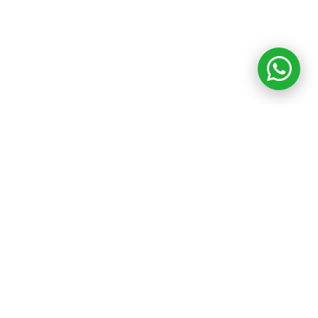
TEL:(55) 3939 8286 | (55) 4886 0158
DIRECCIÓN: Av. Colonia del Valle 528 | Int. 102 | Colonia del
Valle Centro CDMX
contacto@4ma.mx